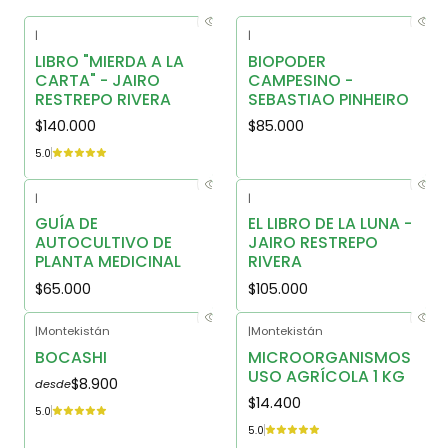
|
|
LIBRO "MIERDA A LA
BIOPODER
CARTA" - JAIRO
CAMPESINO -
RESTREPO RIVERA
SEBASTIAO PINHEIRO
$140.000
$85.000
5.0
|
|
GUÍA DE
EL LIBRO DE LA LUNA -
AUTOCULTIVO DE
JAIRO RESTREPO
PLANTA MEDICINAL
RIVERA
$65.000
$105.000
|
Montekistán
|
Montekistán
BOCASHI
MICROORGANISMOS
USO AGRÍCOLA 1 KG
$8.900
desde
$14.400
5.0
5.0