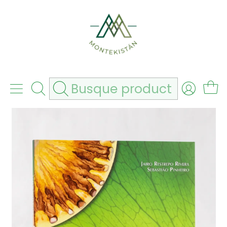
hbn6zdy11v
Envío gratis por compras superiores a 180.000
Inicio
Agrícolas
Libros
Libro de Cromatografía - Jairo Restrepo Rivera y
Sebastiao Pinheiro.