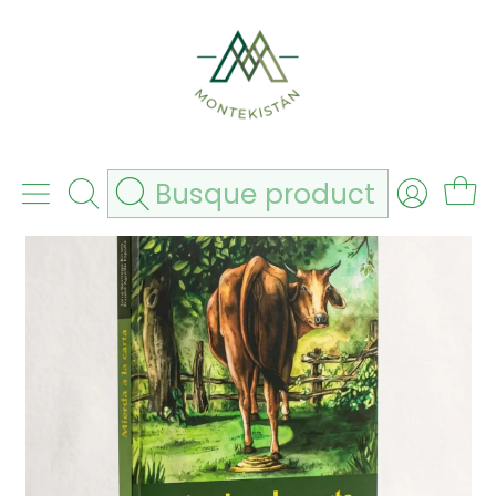
hbn6zdy11v
Envío gratis por compras superiores a 180.000
Inicio
Agrícolas
Libros
Libro "Mierda a la Carta" - Jairo Restrepo Rivera