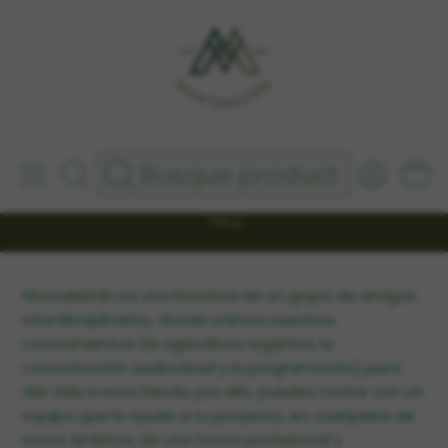
hbn6zdy11v
Envío gratis por compras superiores a 180.000
Inicio
Blog
Servicios
PUBLICADO EL 22/1/2020
Servicios
Blog
Montekistán es una iniciativa de un grupo de amigos
interdisciplinarios, donde unimos nuestros
conocimientos (la agricultura orgánica, la
comunicación audiovisual y la programación) para
dar vida a esta tienda, por ello, puedes contar con un
equipo que le ayude a tu proyecto, en cualquiera de
estos ámbitos, de una forma profesional y