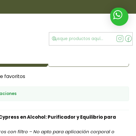
ress
encial de Pino Cypress
MENÚ
gar al Carrito
Comprar ahora
de favoritos
caciones
Cypress en Alcohol: Purificador y Equilibrio para
os con filtro – No apto para aplicación corporal o