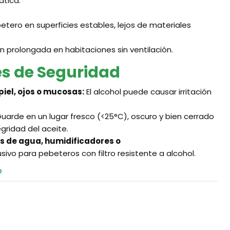
ática.
tero en superficies estables, lejos de materiales
ón prolongada en habitaciones sin ventilación.
s de Seguridad
piel, ojos o mucosas:
El alcohol puede causar irritación
uarde en un lugar fresco (<25°C), oscuro y bien cerrado
egridad del aceite.
es de agua, humidificadores o
usivo para pebeteros con filtro resistente a alcohol.
O