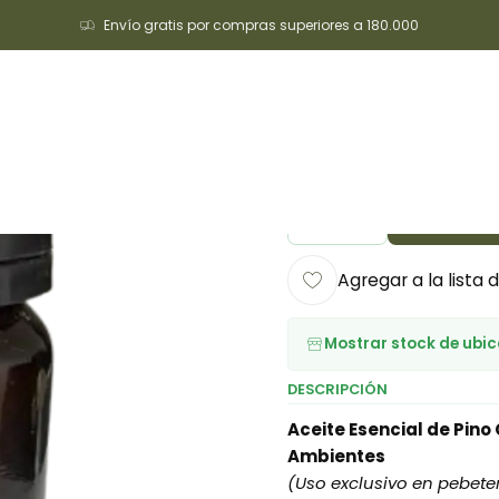
Envío gratis por compras superiores a 180.000
io
Cuidado personal
Aromaterapia
Aceite Esencial de Pino Cyp
|
Aceite Es
Agre
Cantidad
Agregar a la lista 
Mostrar stock de ubi
DESCRIPCIÓN
Aceite Esencial de Pino 
Ambientes
(Uso exclusivo en pebeter