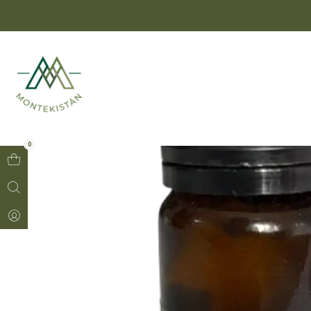
hbn6zdy11v
Inic
0