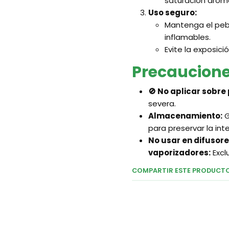
saturación arom
Uso seguro:
Mantenga el pebe
inflamables.
Evite la exposici
Precaucione
🚫 No aplicar sobre 
severa.
Almacenamiento:
G
para preservar la int
No usar en difusor
vaporizadores:
Excl
COMPARTIR ESTE PRODUCT