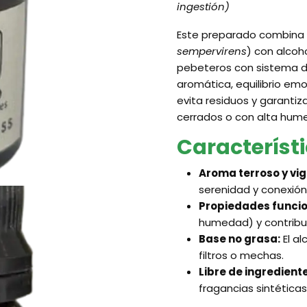
ingestión)
Este preparado combina a
sempervirens
) con alcoh
pebeteros con sistema de
aromática, equilibrio emo
evita residuos y garanti
cerrados o con alta hum
Característ
Aroma terroso y vig
serenidad y conexión
Propiedades funcio
humedad) y contribuy
Base no grasa:
El al
filtros o mechas.
Libre de ingrediente
fragancias sintéticas