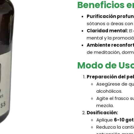
Beneficios 
Purificación profun
sótanos o áreas con 
Claridad mental:
El
mental y la promoció
Ambiente reconfort
de meditación, dormit
Modo de Us
Preparación del pe
Asegúrese de que
alcohólicos.
Agite el frasco
mezcla.
Dosificación:
Aplique
6-10 go
Reduzca la canti