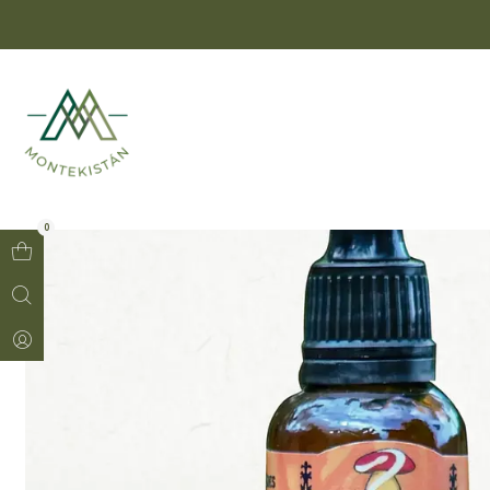
hbn6zdy11v
Ini
0