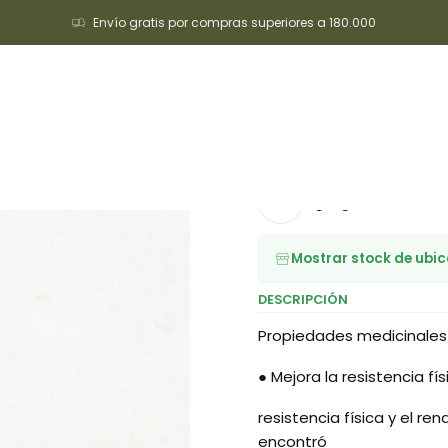
Envío gratis por compras superiores a 180.000
cio
Alimentación Sana
Medicinales
Extracto de Cordyceps Milita
|
Extracto d
Agregar a la lista 
Mostrar stock de ubi
DESCRIPCIÓN
Propiedades medicinales
● Mejora la resistencia f
resistencia física y el re
encontró