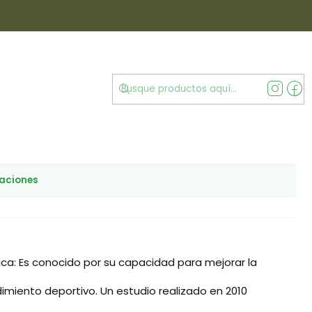
ris
e Cordyceps Militaris
MENÚ
de favoritos
caciones
ísica: Es conocido por su capacidad para mejorar la
ndimiento deportivo. Un estudio realizado en 2010